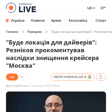
UA
Україна
Новини
Армія
Економіка
Спорт
Головна
Передова
"Буде локація для дайверів": Резніков 
"Буде локація для дайверів":
Резніков прокоментував
наслідки знищення крейсера
"Москва"
UA
RU
ОБЕРИ НОВИНИ.LIVE В
Дата публікації:
13 квітня 2023 09:44