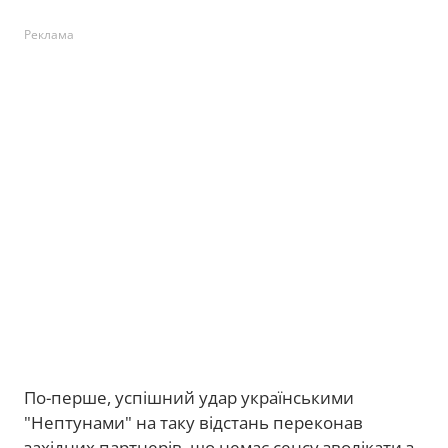
Реклама
По-перше, успішний удар українськими
"Нептунами" на таку відстань переконав
західних партнерів, що немає сенсу зволікати з