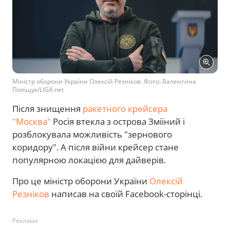
Міністр оборони України Олексій Резніков. Фото: Валентина
Поліщук/LIGA.net
Після знищення
ракетного крейсера
"Москва"
Росія втекла з острова Зміїний і
розблокувала можливість "зернового
коридору". А після війни крейсер стане
популярною локацією для дайверів.
Про це міністр оборони України
Олексій
Резніков
написав на своїй Facebook-сторінці.
Реклама