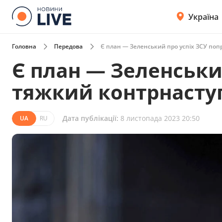
Україна
Головна
Передова
Є план — Зеленський про успіх ЗСУ поп
Є план — Зеленськи
тяжкий контрнасту
Дата публікації:
8 листопада 2023 20:50
UA
RU