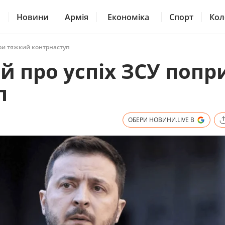
Новини
Армія
Економіка
Спорт
Кол
ри тяжкий контрнаступ
й про успіх ЗСУ попр
п
ОБЕРИ НОВИНИ.LIVE В