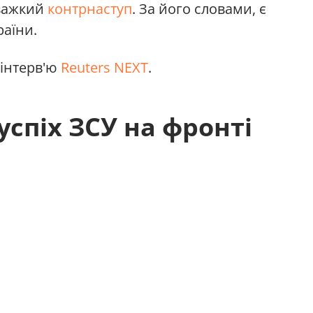
 важкий
контрнаступ
. За його словами, є
раїни.
 інтерв'ю
Reuters NEXT
.
успіх ЗСУ на фронті