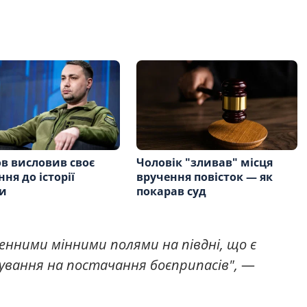
в висловив своє
Чоловік "зливав" місця
ня до історії
вручення повісток — як
и
покарав суд
ленними мінними полями на півдні, що є
ування на постачання боєприпасів",
—