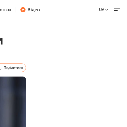
онки
Відео
UA
и
Поділитися