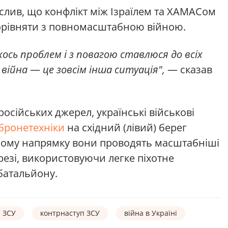
слив, що конфлікт між Ізраїлем та ХАМАСом
орівняти з повномасштабною війною.
хось проблем і з повагою ставлюся до всіх
 війна
—
це зовсім інша ситуація",
— сказав
осійських джерел, українські військові
бронетехніки
на східний (лівий) берег
цьому напрямку вони проводять масштабніші
резі, використовуючи легке піхотне
батальйону.
ЗСУ
контрнаступ ЗСУ
війна в Україні