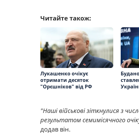
Читайте також:
Лукашенко очікує
Будано
отримати десяток
ставлен
"Орєшніков" від РФ
Україн
"Наші військові зіткнулися з чис
результатом семимісячного очік
додав він.