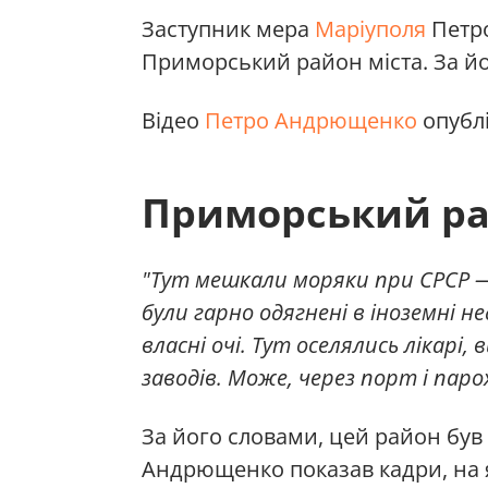
Заступник мера
Маріуполя
Петро
Приморський район міста. За йо
Відео
Петро Андрющенко
опублі
Приморський ра
"Тут мешкали моряки при СРСР 
були гарно одягнені в іноземні н
власні очі. Тут оселялись лікарі,
заводів. Може, через порт і пар
За його словами, цей район був
Андрющенко показав кадри, на я