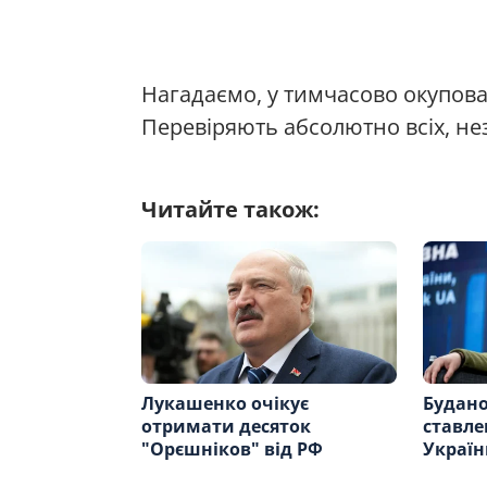
Нагадаємо, у тимчасово окупов
Перевіряють абсолютно всіх, неза
Читайте також:
Лукашенко очікує
Будано
отримати десяток
ставлен
"Орєшніков" від РФ
Україн