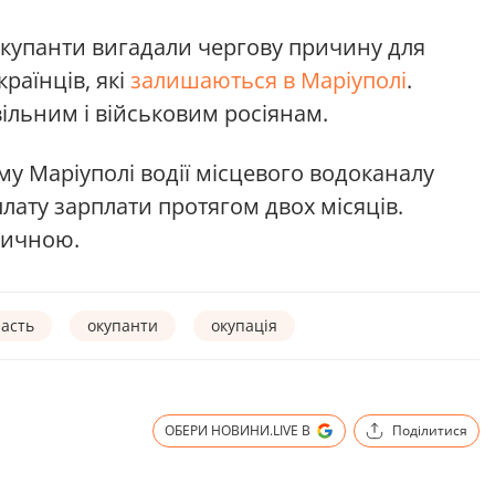
окупанти вигадали чергову причину для
країнців, які
залишаються в Маріуполі
.
ільним і військовим росіянам.
у Маріуполі водії місцевого водоканалу
лату зарплати протягом двох місяців.
тичною.
асть
окупанти
окупація
ОБЕРИ НОВИНИ.LIVE В
Поділитися