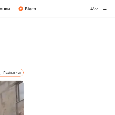
онки
Відео
UA
Поділитися