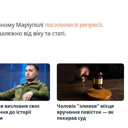
аному Маріуполі
посилилися репресії
.
лежно від віку та статі.
в висловив своє
Чоловік "зливав" місця
ня до історії
вручення повісток — як
и
покарав суд